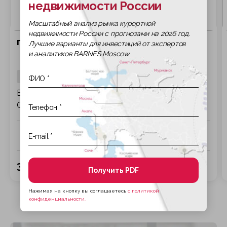
недвижимости России
Масштабный анализ рынка курортной
недвижимости России с прогнозами на 2026 год.
продажа Bordeaux-33000
Лучшие варианты для инвестиций от экспертов
и аналитиков BARNES Moscow
81 м2
БОРДО - БЕРЛЕНД - КВАРТИРА 82М2 - 2
СПАЛЬНИ - ПОГРЕБ
Комнат
Спален
С/у
Этаж
3.0000
2
2/2
38 846 000 ₽
Получить PDF
Нажимая на кнопку вы соглашаетесь
с политикой
конфиденциальности.