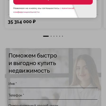
Комнат
Спален
С/у
Этаж
Нажимая на кнопку вы соглашаетесь
с политикой
6.0000
5
конфиденциальности.
35 314 000 ₽
Поможем быстро
и выгодно купить
недвижимость
Препочтительный способ связи: