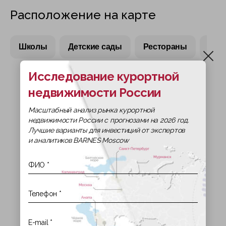
Расположение на карте
Школы
Детские сады
Рестораны
Тор
Исследование курортной
недвижимости России
Масштабный анализ рынка курортной
недвижимости России с прогнозами на 2026 год.
Лучшие варианты для инвестиций от экспертов
и аналитиков BARNES Moscow