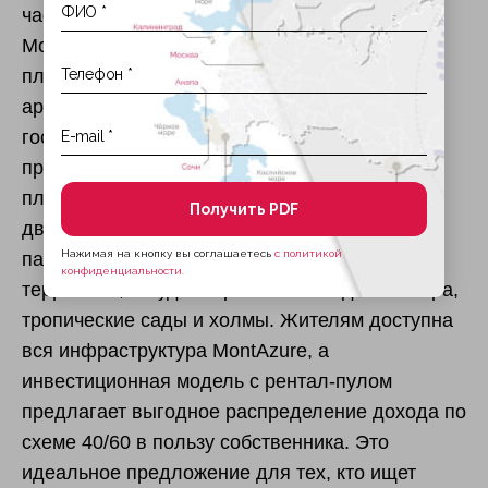
частью масштабного курортного комплекса
MontAzure, который возводится по единому
плану, а управление отелем и программой
аренды осуществляет мировой лидер
гостеприимства — группа Accor под
престижным брендом MGallery. Резиденции
площадью от 47 до 140 м² (студии, с одной и
Получить PDF
двумя спальнями) спроектированы с
Нажимая на кнопку вы соглашаетесь
с политикой
панорамными окнами и просторными
конфиденциальности.
террасами, откуда открываются виды на озера,
тропические сады и холмы. Жителям доступна
вся инфраструктура MontAzure, а
инвестиционная модель с рентал-пулом
предлагает выгодное распределение дохода по
схеме 40/60 в пользу собственника. Это
идеальное предложение для тех, кто ищет