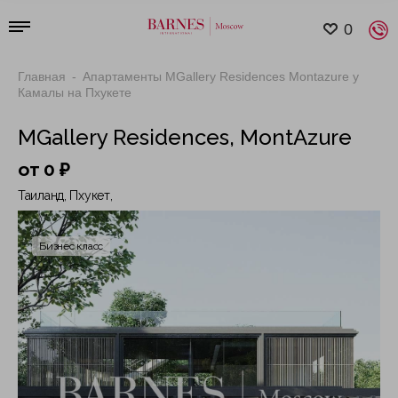
0
Главная
Апартаменты MGallery Residences Montazure у
Камалы на Пхукете
MGallery Residences, MontAzure
от 0 ₽
Таиланд, Пхукет,
Бизнес класс