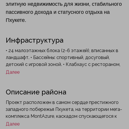
элитную недвижимость для жизни, стабильного
пассивного дохода и статусного отдыха на
Пхукете.
Инфраструктура
• 24 малоэтажных блока (2-6 этажей), вписанных в
ландшафт. • Бассейны: спортивный, досуговый,
детский с игровой зоной. • Клабхаус с рестораном,
лаунж-зонами и Pool Bar. • Фитнес-центр и открытая
Далее
платформа для йоги. • Прогулочные и беговые
дорожки (Natura Trail) вокруг озер. • Круглосуточная
Описание района
охрана и видеонаблюдение.
Проект расположен в самом сердце престижного
западного побережья Пхукета, на территории мега-
комплекса MontAzure, каскадом спускающегося к
белому песку пляжа Камала. Это эксклюзивная
Далее