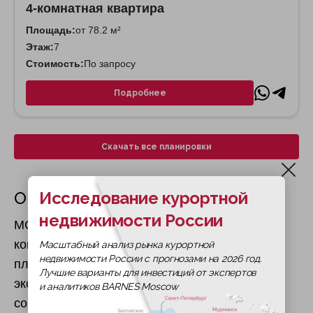
4-комнатная квартира
Площадь:
от 78.2 м²
Этаж:
7
Стоимость:
По запросу
Подробнее
Скачать все планировки
Исследование курортной
О жилом комплексе
недвижимости России
MGallery Residences, MontAzure — это
кондоминиум люкс-класса на знаменитом
Масштабный анализ рынка курортной
недвижимости России с прогнозами на 2026 год.
пляже Камала, предлагающий 227
Лучшие варианты для инвестиций от экспертов
эксклюзивных апартаментов с правом полной
и аналитиков BARNES Moscow
собственности (freehold). Проект является