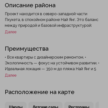
Описание района
Проект находится в северо-западной части
Пхукета, в спокойном районе Най Янг. Это баланс
между природой и базовой инфраструктурой:
рядом длинный песчаный пляж, заповедный парк,
Далее
кафе, рестораны и спа. Район тише и спокойнее
популярных южных курортов. Поблизости также
Преимущества
находятся международная школа UWC Thailand,
гольф-клуб Blue Canyon и торговый центр Mingle
• Все квартиры с дизайнерским ремонтом. •
Mall.
Экологичность — фокус на устойчивом развитии. •
Идеальная локация — 350 м до пляжа Най Янг и 5
минут до аэропорта. • Клубный формат —
Далее
небольшое количество квартир и приватная
атмосфера. • На территории представлен полный
Расположение на карте
набор курортных удобств
Школы
Детские сады
Рестораны
Тор