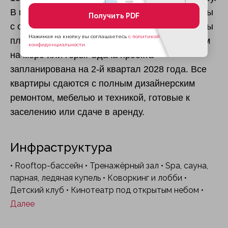
В продаже представлены студии, апартаменты
Получить PDF
с одной и двумя спальнями, а также пентхаусы
Нажимая на кнопку вы соглашаетесь
с политикой
площадью от 29,5 до 108,3 м², многие с видом
конфиденциальности.
на море или горы. Сдача проекта
запланирована на 2-й квартал 2028 года. Все
квартиры сдаются с полным дизайнерским
ремонтом, мебелью и техникой, готовые к
заселению или сдаче в аренду.
Инфраструктура
• Rooftop-бассейн • Тренажёрный зал • Spa, сауна,
парная, ледяная купель • Коворкинг и лобби •
Детский клуб • Кинотеатр под открытым небом •
Падел-корты и симулятор гольфа • Подземный
Далее
паркинг • Зарядки для электромобилей • Шаттл-бас
• Pet-friendly