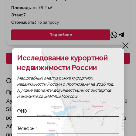
Площадь:
от 78.2 м²
Этаж:
7
Стоимость:
По запросу
Подробнее
Исследование курортной
Скачать все планировки
недвижимости России
Масштабный анализ рынка курортной
О жилом комплексе
недвижимости России с прогнозами на 2026 год.
Лучшие варианты для инвестиций от экспертов
Проект Nawayef East расположен на острове
и аналитиков BARNES Moscow
Худайрият (Hudayriyat Island) общей площадью
5100 гектаров, который превращается в
ведущий центр экотуризма и активного отдыха
Абу-Даби . Застройщик Modon Properties
предлагает здесь виллы и особняки с 3-8