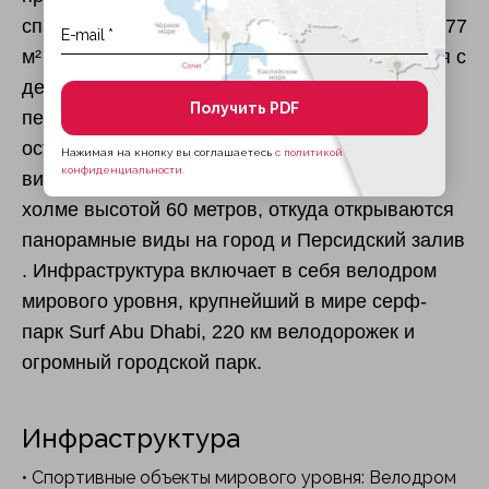
спальнями, площадь которых начинается от 377
м² . Управляющая компания, интегрированная с
девелопером, обеспечит жителям доступ к
Получить PDF
первоклассному сервису на всей территории
острова. Сообщество представляет собой
Нажимая на кнопку вы соглашаетесь
с политикой
конфиденциальности.
виллы, расположенные на искусственном
холме высотой 60 метров, откуда открываются
панорамные виды на город и Персидский залив
. Инфраструктура включает в себя велодром
мирового уровня, крупнейший в мире серф-
парк Surf Abu Dhabi, 220 км велодорожек и
огромный городской парк.
Инфраструктура
• Спортивные объекты мирового уровня: Велодром