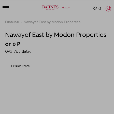
0
Главная
Nawayef East by Modon Properties
Nawayef East by Modon Properties
от 0 ₽
ОАЭ, Абу Даби,
Бизнес класс