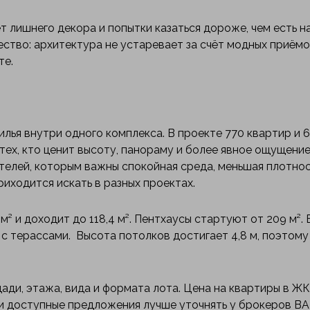
т лишнего декора и попытки казаться дороже, чем есть н
ство: архитектура не устаревает за счёт модных приёмо
те.
лья внутри одного комплекса. В проекте 770 квартир и 6
тех, кто ценит высоту, панораму и более явное ощущение
телей, которым важны спокойная среда, меньшая плотнос
иходится искать в разных проектах.
² и доходит до 118,4 м². Пентхаусы стартуют от 209 м². 
с терассами. Высота потолков достигает 4,8 м, поэтому
ади, этажа, вида и формата лота. Цена на квартиры в ЖК
 и доступные предложения лучше уточнять у брокеров B