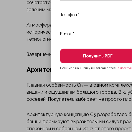
сочетается с динамикой мегаполиса. Близост
зеленым массивам, а соседство с Ленинград
Атмосфера C5 строится на балансе между ст
историческое наследие района, но не готов 
технологичности жилья.
Завершение проекта запланировано на IV ква
Получить PDF
Архитектура
Нажимая на кнопку вы соглашаетесь
с полити
Главная особенность С5 — в одном комплексе
видами и ощущением большого города. В клу
соседей. Покупатель выбирает не просто пло
Архитектурную концепцию С5 разработало бю
башни формируют выразительный силуэт райо
спокойной и собранной. За счёт этого проект