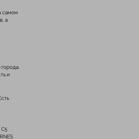
а самом
в, а
 города.
ть и
Есть
 С5
ARNES.