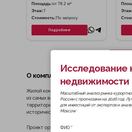
Площадь:
от 78.2 м²
Площ
Этаж:
7
Этаж
Стоимость:
По запросу
Стои
Подробнее
Исследование 
О комплексе
недвижимости 
Жилой комплекс C5 — это амбициозный проек
Масштабный анализ рынка курортно
из самых востребованных локаций Северного
России с прогнозами на 2026 год. Л
территорию бывшей Военно-воздушной инжене
для инвестиций от экспертов и анал
Moscow
исторический контекст района Аэропорт.
Проект ориентирован на создание мультифун