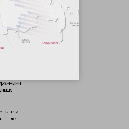
доступ к
кто ценит
 и
норамными
меньше
.
мов: три
ла более