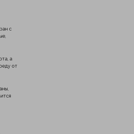
ран с
ые,
та, а
реду от
аны,
вится