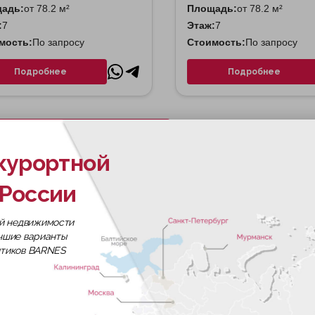
адь:
от 78.2 м²
Площадь:
от 78.2 м²
:
7
Этаж:
7
мость:
По запросу
Стоимость:
По запросу
Подробнее
Подробнее
Скачать все планировки
курортной
России
т премиум-класса от компании MR Group, расположенны
й недвижимости
 административного округа Москвы. Комплекс занимает
учшие варианты
рной академии на улице Серёгина, гармонично вписыва
итиков BARNES
кциональной среды, где приватность жилого пространст