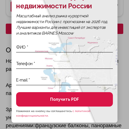
недвижимости России
Подробнее
Масштабный анализ рынка курортной
недвижимости России с прогнозами на 2026 год.
Лучшие варианты для инвестиций от экспертов
Скачать все планировки
и аналитиков BARNES Moscow
О жилом комплексе
Новый проект премиум-класса в Центральном
районе Санкт-Петербурга.
Архитектурное бюро: «Евгений Герасимов и
партнеры»
Получить PDF
Здания комплекса спроектированы с
Нажимая на кнопку вы соглашаетесь
с политикой
конфиденциальности.
уникальными архитектурными
решениями:французские балконы, панорамные