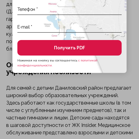
для жизни и инвестиций. Историческое наследие
(Данилов монастырь, купеческие особняки)
гармонично сочетается с современной
архитектурой. Инфраструктурный рост и
культурное возрождение района гарантируют
повышение привлекательности локации в
Получить PDF
ближайшие годы.
Нажимая на кнопку вы соглашаетесь
с политикой
Образовательные и медицинские
конфиденциальности.
учреждения поблизости
Для семей с детьми Даниловский район предлагает
широкий выбор образовательных учреждений.
Здесь работают как государственные школы (в том
числе с углубленным изучением предметов), так и
частные гимназии и лицеи. Детские сады находятся
в шаговой доступности от ЖК Insider. Медицинское
обслуживание представлено взрослыми и детскими