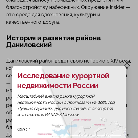
благоустройству набережных. Окружение Insider —
это среда для вдохновения, культуры и
качественного досуга.
История и развитие района
Даниловский
Даниловский район ведет свою историю с XIV века,
когда здесь был основан Данилов монастырь. В XIX
Исследование курортной
веке территория стала центром промышленности
— здесь работали текстильные фабрики, заводы,
недвижимости России
мануфактуры. Сегодня район переживает второе
Масштабный анализ рынка курортной
рождение: старые промышленные зоны
недвижимости России с прогнозами на 2026 год.
реорганизуются в современные жилые кварталы и
Лучшие варианты для инвестиций от экспертов
общественные пространства. Программа
и аналитиков BARNES Moscow
реновации, строительство новых станций метро,
благоустройство набережных — все это делает
Даниловский район одним из самых перспективных