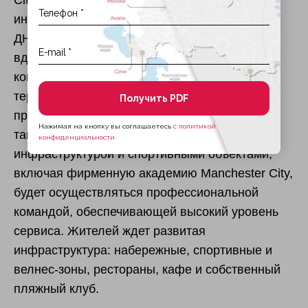
City. Застройщик Ohana Developments
интегрировал философию и культуру клуба в
ДНК проекта, формируя среду для жизни,
вдохновленную спортом и дисциплиной. В
комплексе общей площадью более половины
территории под зелеными насаждениями,
Получить PDF
предлагаются апартаменты от 74,9 кв.м, а
Нажимая на кнопку вы соглашаетесь
с политикой
также таунхаусы и виллы. Управление
конфиденциальности.
инфраструктурой и спортивными объектами,
включая фирменную академию Manchester City,
будет осуществляться профессиональной
командой, обеспечивающей высокий уровень
сервиса. Жителей ждет развитая
инфраструктура: набережные, спортивные и
велнес-зоны, рестораны, кафе и собственный
пляжный клуб.