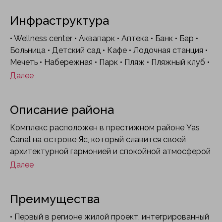
Инфраструктура
• Wellness center • Аквапарк • Аптека • Банк • Бар •
Больница • Детский сад • Кафе • Лодочная станция •
Мечеть • Набережная • Парк • Пляж • Пляжный клуб •
Прогулочная зона • Ресторан • Салон красоты • Спа-
Далее
комплекс • Спортивная площадка • Супермаркет •
Торгово-развлекательный центр • Тренажерный зал
Описание района
• Фитнес-центр • Футбольное поле (Академия
Manchester City) • Школа • Яхт-клуб
Комплекс расположен в престижном районе Yas
Canal на острове Яс, который славится своей
архитектурной гармонией и спокойной атмосферой
у воды. Это место предлагает редкий баланс
Далее
между уединенной прибрежной жизнью и
близостью к динамичной инфраструктуре мирового
Преимущества
уровня. Жители находятся в нескольких минутах от
знаковых парков развлечений, гольф-полей и
• Первый в регионе жилой проект, интегрированный