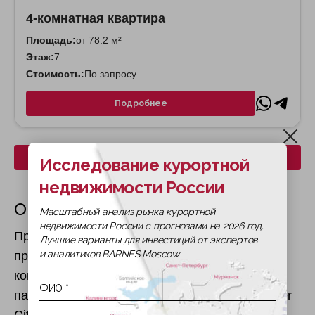
4-комнатная квартира
Площадь:
от 78.2 м²
Этаж:
7
Стоимость:
По запросу
Подробнее
Скачать все планировки
Исследование курортной
недвижимости России
О жилом комплексе
Масштабный анализ рынка курортной
недвижимости России с прогнозами на 2026 год.
Проект Manchester City Yas Residences
Лучшие варианты для инвестиций от экспертов
и аналитиков BARNES Moscow
представляет собой уникальный прибрежный
комплекс на острове Яс, созданный в
партнерстве с футбольным клубом Manchester