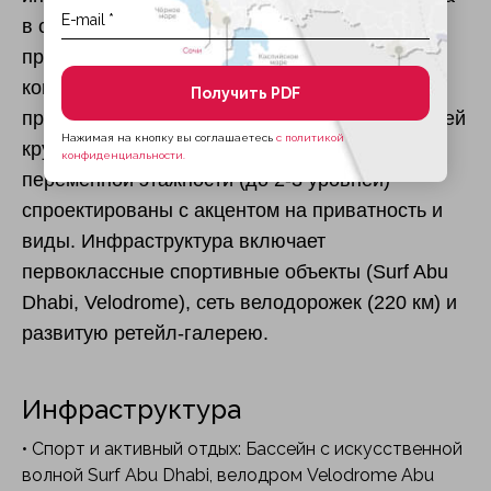
в средиземноморском стиле гармонирует с
природным ландшафтом. Управление
комплексом будет осуществляться
Получить PDF
профессиональной командой, обеспечивающей
Нажимая на кнопку вы соглашаетесь
с политикой
круглосуточную охрану и сервис. Виллы
конфиденциальности.
переменной этажности (до 2-3 уровней)
спроектированы с акцентом на приватность и
виды. Инфраструктура включает
первоклассные спортивные объекты (Surf Abu
Dhabi, Velodrome), сеть велодорожек (220 км) и
развитую ретейл-галерею.
Инфраструктура
• Спорт и активный отдых: Бассейн с искусственной
волной Surf Abu Dhabi, велодром Velodrome Abu