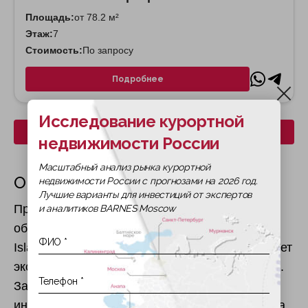
Площадь:
от 78.2 м²
Этаж:
7
Стоимость:
По запросу
Подробнее
Исследование курортной
Скачать все планировки
недвижимости России
Масштабный анализ рынка курортной
О жилом комплексе
недвижимости России с прогнозами на 2026 год.
Лучшие варианты для инвестиций от экспертов
Проект Nawayef West, расположенный на
и аналитиков BARNES Moscow
обширной территории острова Al Hudayriat
Island (площадь проекта 3400 га), представляет
эксклюзивные виллы площадью от 436,5 кв.м.
Застройщик Modon Properties создает здесь
интегрированное сообщество, где архитектура