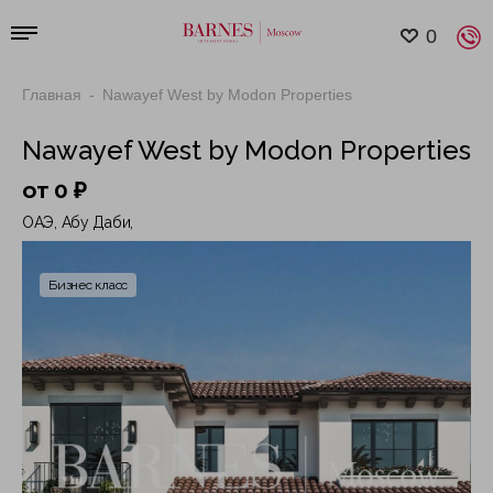
0
Главная
Nawayef West by Modon Properties
Nawayef West by Modon Properties
от 0 ₽
ОАЭ, Абу Даби,
Бизнес класс