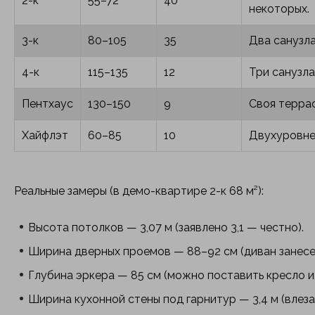
2-к
55–72
40
некоторых.
3-к
80–105
35
Два санузла
4-к
115–135
12
Три санузла
Пентхаус
130–150
9
Своя террас
Хайфлэт
60–85
10
Двухуровнев
Реальные замеры (в демо-квартире 2-к 68 м²):
Высота потолков — 3,07 м (заявлено 3,1 — честно).
Ширина дверных проемов — 88–92 см (диван занесеш
Глубина эркера — 85 см (можно поставить кресло ил
Ширина кухонной стены под гарнитур — 3,4 м (влеза