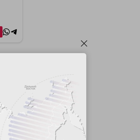
нутах от
покойный