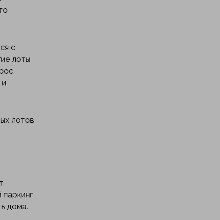
то
ся с
гие лоты
рос.
 и
ных лотов
т
 паркинг
ь дома.