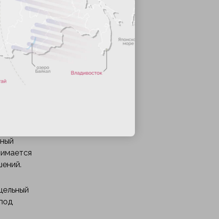
 кто
ем
ются
ьный
нимается
шений.
 цельный
 под