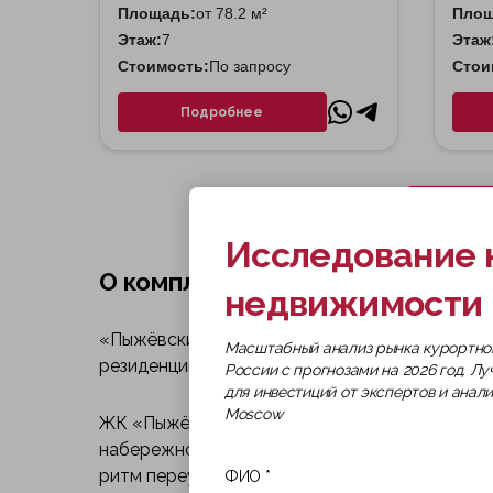
Площадь:
от 78.2 м²
Площ
Этаж:
7
Этаж
Стоимость:
По запросу
Стои
Подробнее
Исследование 
О комплексе
недвижимости 
«Пыжёвский» — 17-этажный клубный дом класс
Масштабный анализ рынка курортно
резиденции. Масштаб здания рассчитан на од
России с прогнозами на 2026 год. Л
для инвестиций от экспертов и анал
Moscow
ЖК «Пыжёвский» расположен в переулке Якима
набережной Москвы-реки и Третьяковской га
ритм переулков.