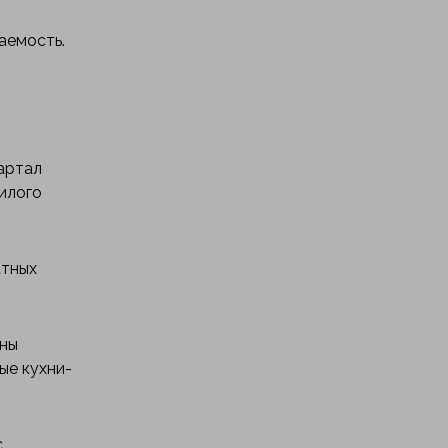
аемость.
вартал
илого
атных
ены
ые кухни-
с