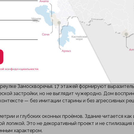
ство для резидентов, подземный паркинг обеспечивает
ет ежедневный комфорт. «Пыжёвский» рассчитан на тех,
ости.
рован на 2029 год. Это новый проект в районе, где объ
екстом, поэтому предложения подобного уровня появля
кой конфиденциальности.
реулке Замоскворечья. 17 этажей формируют выразител
еской застройки, но не выглядит чужеродно. Дом воспри
контексте — без имитации старины и без агрессивных ре
етрии и глубоких оконных проёмов. Здание читается как
й логикой. Это не декоративный проект и не стилизация
енным характером.