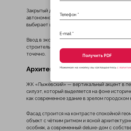
Закрытый двор создаёт внутреннее простран
автономность, сервисная модель поддержива
выбирает центр без компромисса по приватн
Ввод в эксплуатацию ЖК «Пыжёвский» заплани
строительства ограничен историческим конт
точечно.
Получить PDF
Архитектура
Нажимая на кнопку вы соглашаетесь
с полити
ЖК «Пыжёвский» — вертикальный акцент в пе
силуэт, который выделяется на фоне историч
как современное здание в зрелом городском 
Фасад строится на контрасте спокойной геом
объект с чётким ритмом и ясной архитектурно
особняк, а современный deluxe-дом с собств