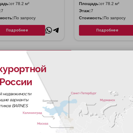
адь:
от 78.2 м²
Площадь:
от 78.2 м²
:
7
Этаж:
7
мость:
По запросу
Стоимость:
По запросу
Подробнее
Подробнее
Скачать все планировки
курортной
России
й недвижимости
 Architects, воплощение — Kamen Architects
учшие варианты
итиков BARNES
 квартир