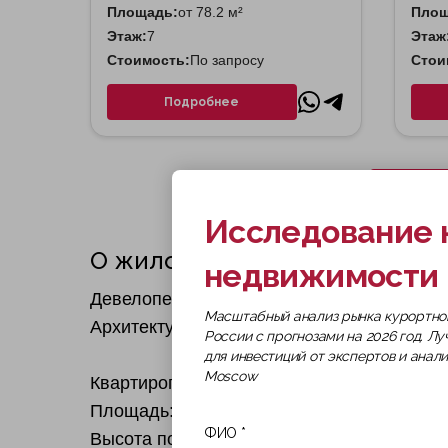
Площадь:
от 78.2 м²
Площ
Этаж:
7
Этаж
Стоимость:
По запросу
Стои
Подробнее
Исследование 
О жилом комплексе
недвижимости 
Девелопер: Legenda
Масштабный анализ рынка курортно
Архитектура: концепция — Sergey Skuratov
России с прогнозами на 2026 год. Л
для инвестиций от экспертов и анал
Moscow
Квартирография: от студий до 4-спальных
Площадь: от 28 до 145 м²
Высота потолков: от 3,15 до 3,3 м