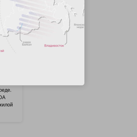
,
нкт-
са до
реде.
NDA
 жилой