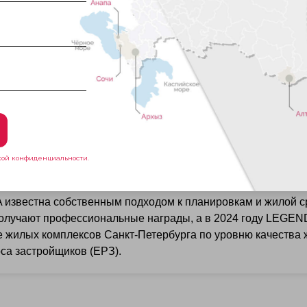
я, соединенная с парком Северного речного вокзала
орпуса 7.3.
кой конфиденциальности.
t работает с 2010 года. Девелопер развивает проекты в Са
феле компании — десятки домов в сегментах от бизнес-клас
известна собственным подходом к планировкам и жилой с
олучают профессиональные награды, а в 2024 году LEGE
е жилых комплексов Санкт-Петербурга по уровню качества
са застройщиков (ЕРЗ).