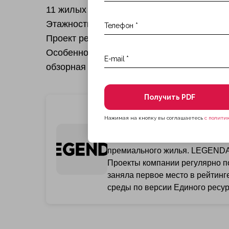
11 жилых корпусов
Этажность: от 12 до 58 этажей
Проект реализуется в 3 очереди.
Особенности: благоустроенная набережна
обзорная смотровая площадка на крыше к
Получить PDF
Застройщик LEGENDA
Нажимая на кнопку вы соглашаетесь
с полити
LEGENDA Intelligent Developmen
Петербурге и Москве, а в порт
премиального жилья. LEGENDA 
Проекты компании регулярно п
заняла первое место в рейтинг
среды по версии Единого ресур