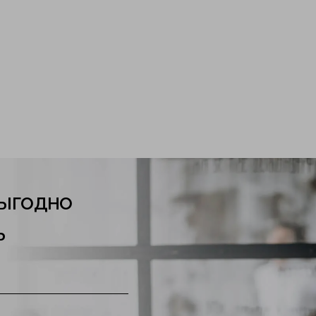
ыгодно
ь