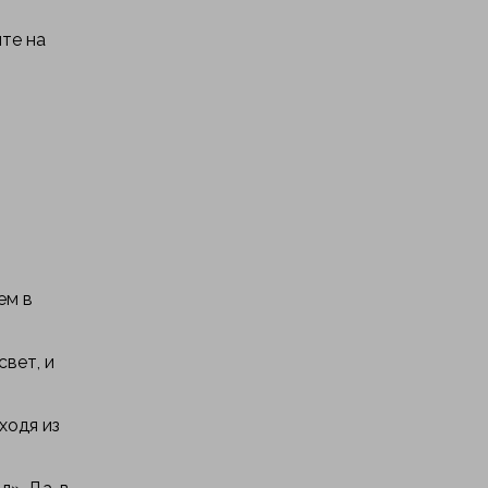
йте на
ем в
свет, и
ходя из