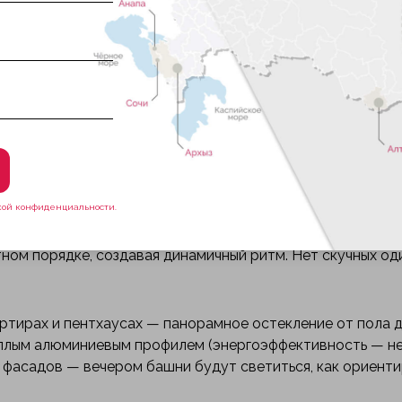
ии метро «Калужская» и «Воронцовская» (Большая кольце
старой Москвы, но с отличной транспортной доступность
ременной этажности (от 17 до 27 этажей). Общая площа
 бизнес-класс, но без излишнего пафоса. Основная идея: с
ервисами и архитектурой, которая выделяется на фоне т
 фасад» и джамбо-окна
кой конфиденциальности.
К «Ривер Парк»). Главная фишка — «живой фасад». Это з
ном порядке, создавая динамичный ритм. Нет скучных од
ртирах и пентхаусах — панорамное остекление от пола 
еплым алюминиевым профилем (энергоэффективность — н
а фасадов — вечером башни будут светиться, как ориенти