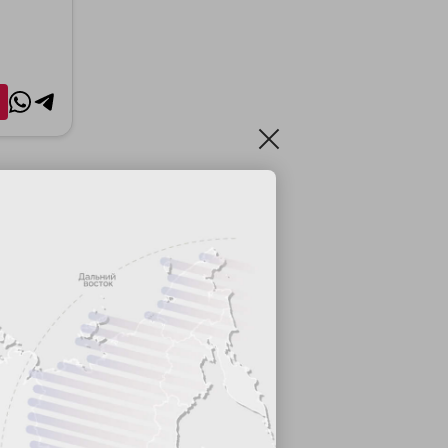
рой, ЖК
с
ие: улица