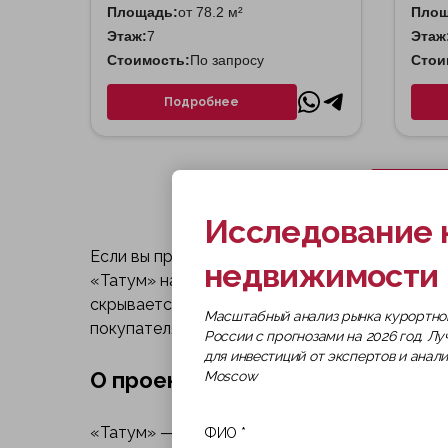
Площадь:
от 78.2 м²
Площ
Этаж:
7
Этаж
Стоимость:
По запросу
Стои
Подробнее
Исследование 
Если вы присматриваете квартиру в Юго-Зап
недвижимости 
«Татум» наверняка попал в шорт-лист. Пять 
скрывается за красивыми рендерами? Я изучил
Масштабный анализ рынка курортно
покупателями и даже заснял стройку с дрона.
России с прогнозами на 2026 год. Л
для инвестиций от экспертов и анал
О проекте и концепции ЖК «Та
Moscow
«Татум» — проект от FORMA (девелоперская «