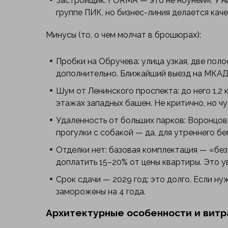
Застройщик: FORMA — это не ноунейм. У н
группе ПИК, но бизнес-линия делается кач
Минусы (то, о чем молчат в брошюрах):
Пробки на Обручева: улица узкая, две пол
дополнительно. Ближайший выезд на МКАД
Шум от Ленинского проспекта: до него 1,2 
этажах западных башен. Не критично, но ч
Удаленность от больших парков: Воронцовс
прогулки с собакой — да, для утреннего бе
Отделки нет: базовая комплектация — «без 
доплатить 15–20% от цены квартиры. Это 
Срок сдачи — 2029 год: это долго. Если ну
заморожены на 4 года.
Архитектурные особенности и вит