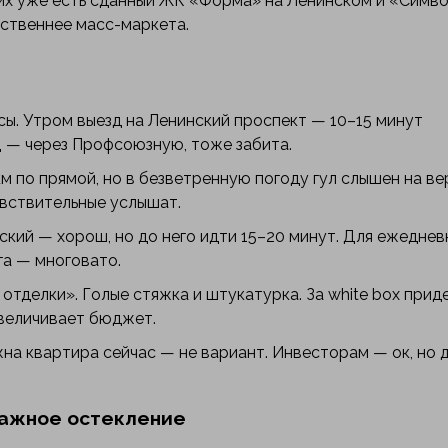
их уже есть сданный ЖК «Форма» на Ленинском и «Символ
ественнее масс-маркета.
осы. Утром выезд на Ленинский проспект — 10–15 минут
 — через Профсоюзную, тоже забита.
км по прямой, но в безветренную погоду гул слышен на ве
увствительные услышат.
кий — хорош, но до него идти 15–20 минут. Для ежеднев
га — многовато.
отделки». Голые стяжка и штукатурка. За white box прид
увеличивает бюджет.
жна квартира сейчас — не вариант. Инвесторам — ок, но 
ражное остекление