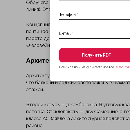
Обручева, 27, в 10 минутах пешком от станц
линия). Это классический «спальный» район 
Концепция — жилой квартал из пяти башен пе
почти 100 000 м², почти 800 квартир. Заявлен
просто дом, а место с внутренним двором, с
«человейников» Обручева.
Получить PDF
Архитектура и дизайн: «живой
Нажимая на кнопку вы соглашаетесь
с полити
Архитектурное бюро — АПЕКС (известны по Ж
что балконы и лоджии расположены в шахмат
этажей.
Второй козырь — джамбо-окна. В угловых ква
потолка. Стеклопакеты — двухкамерные, с т
класса А). Заявлена архитектурная подсветк
районе.