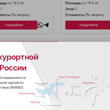
адь:
от 78.2 м²
Площадь:
от 78.2 м²
:
7
Этаж:
7
мость:
По запросу
Стоимость:
По запросу
Подробнее
Подробнее
Скачать все планировки
курортной
адном округе, ближе к метро и с современной архитекту
России
башен, джамбо-окна, обещания клубного сервиса. Но что
 документацию, проехал по району в час пик, поговорил 
й недвижимости
 Вот полный разбор без прикрас.
учшие варианты
итиков BARNES
тум»
дочка» группы ПИК, но с отдельным лицом). Расположен