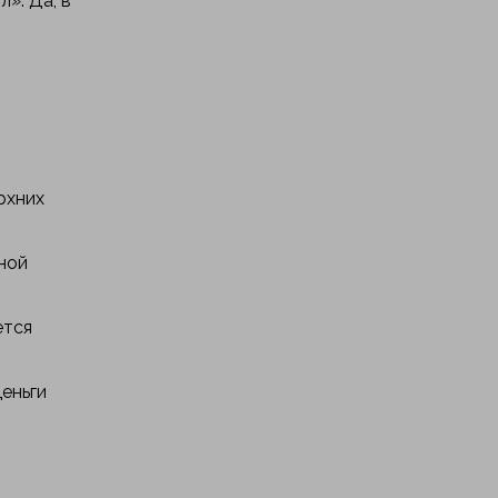
». Да, в
рхних
ной
ется
деньги