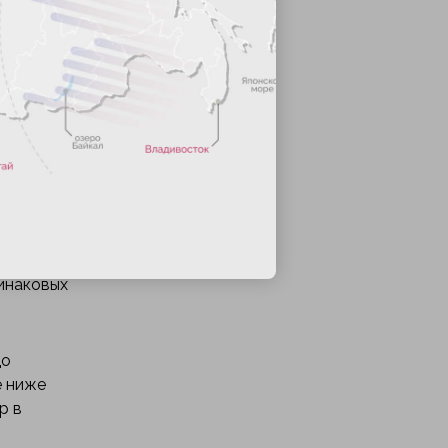
вая
ю.
дь —
оздать не
иповых
начит,
инаковых
до
е ниже
р в