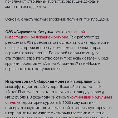
привлекают стабильный турпоток, растущие доходы и
активная господдержка.
Основную часть частных вложений получили три площадки.
ОЭЗ «Бирюзовая Катунь»
остается
главной
инвестиционной локацией региона
. Там работают 33
резидента с 50 проектами. За последний год на территории
появились премиальные туркомплексы и первые в крае
сервисные апартаменты. Во второй половине 2025-го
стартовало строительство сразу трех новых отелей. Среди
крупных проектов — «Алтика Алтай» на 17 га и «Новые
вершины» в центре туркластера.
Игорная зона «Сибирская монета»
превращается в
многофункциональный курорт. Якорный инвестор — ГК
«Алтай Пэлас» — за пять лет вложил в площадку около 9
млрд рублей. В 2025 году он открыл
крупнейший модульный
отель
на территории курорта. В 2026 году компания
планирует запустить пятизвездочный отель из двух корпусов
и горнолыжный комплекс с четырьмя трассами и канатно-