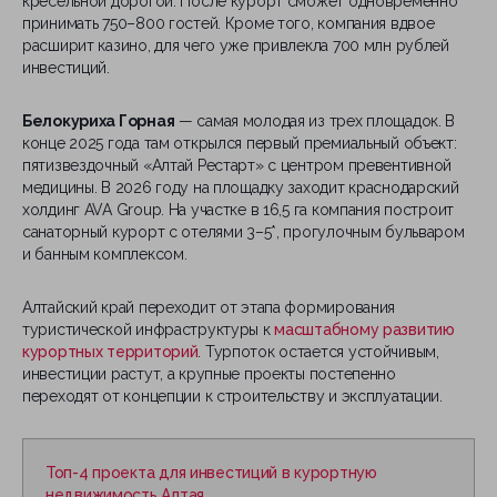
кресельной дорогой. После курорт сможет одновременно
принимать 750–800 гостей. Кроме того, компания вдвое
расширит казино, для чего уже привлекла 700 млн рублей
инвестиций.
Белокуриха Горная
— самая молодая из трех площадок. В
конце 2025 года там открылся первый премиальный объект:
пятизвездочный «Алтай Рестарт» с центром превентивной
медицины. В 2026 году на площадку заходит краснодарский
холдинг AVA Group. На участке в 16,5 га компания построит
санаторный курорт с отелями 3–5*, прогулочным бульваром
и банным комплексом.
Алтайский край переходит от этапа формирования
туристической инфраструктуры к
масштабному развитию
курортных территорий
. Турпоток остается устойчивым,
инвестиции растут, а крупные проекты постепенно
переходят от концепции к строительству и эксплуатации.
Топ-4 проекта для инвестиций в курортную
недвижимость Алтая