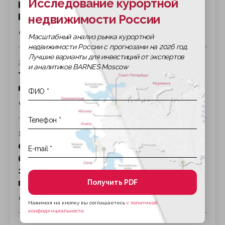
Исследование курортной
Новая инициатива государства: в
России появятся жилищные вклады
недвижимости России
24
Масштабный анализ рынка курортной
недвижимости России с прогнозами на 2026 год.
Лучшие варианты для инвестиций от экспертов
28 июля 2026 г
и аналитиков BARNES Moscow
Топ-5 стран, где россияне покупают
недвижимость в 2026 году
231
17 июля 2026 г
Сделки с недвижимостью по
биометрии: как работает новый
закон и какие риски учесть при
покупке
Получить PDF
428
Нажимая на кнопку вы соглашаетесь
с политикой
конфиденциальности.