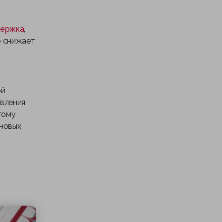
держка
,
о снижает
ой
явления
тому
 новых