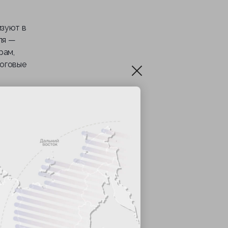
изуют в
ля —
рам,
логовые
орт
грузить
ым
после
, город