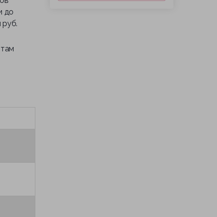
тов
и до
 руб.
 там