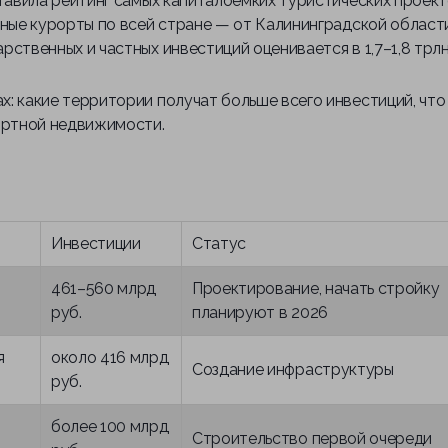
ставила рейтинг самых капиталоемких туристических проек
дные курорты по всей стране — от Калининградской област
ственных и частных инвестиций оценивается в 1,7–1,8 трлн
: какие территории получат больше всего инвестиций, что
рортной недвижимости.
Инвестиции
Статус
461–560 млрд
Проектирование, начать стройку
руб.
планируют в 2026
я
около 416 млрд
Создание инфраструктуры
руб.
более 100 млрд
Строительство первой очереди