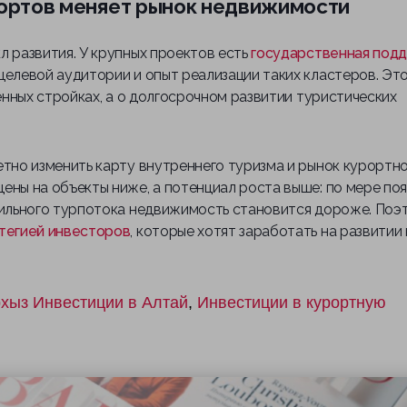
ортов меняет рынок недвижимости
л развития. У крупных проектов есть
государственная под
целевой аудитории и опыт реализации таких кластеров. Эт
ненных стройках, а о долгосрочном развитии туристических
етно изменить карту внутреннего туризма и рынок курортн
ены на объекты ниже, а потенциал роста выше: по мере по
абильного турпотока недвижимость становится дороже. Поэ
тегией инвесторов
, которые хотят заработать на развитии
рхыз
Инвестиции в Алтай
,
Инвестиции в курортную