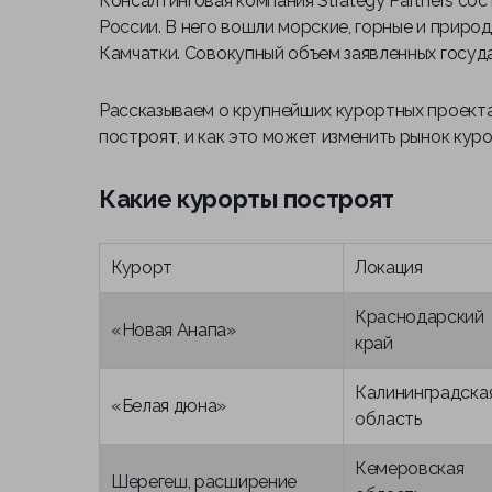
Консалтинговая компания Strategy Partners со
России. В него вошли морские, горные и приро
Камчатки. Совокупный объем заявленных государ
Рассказываем о крупнейших курортных проектах
построят, и как это может изменить рынок ку
Какие курорты построят
Курорт
Локация
Краснодарский
«Новая Анапа»
край
Калининградска
«Белая дюна»
область
Кемеровская
Шерегеш, расширение