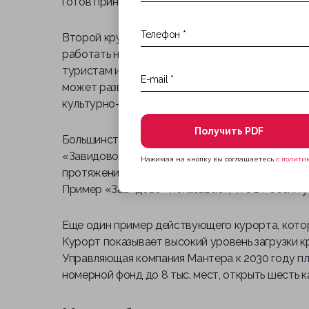
готов принимать туристов. Летом регион ждет
Второй крупнейший проект — «Белая дюна» в К
работать не только на российских туристов, н
туристам из стран Персидского залива, где ле
может развиваться не только как пляжная зона,
культурно-познавательного туризма.
Получить PDF
Большинство курортов только начинают создава
«Завидово» в Тверской области начали разраба
Нажимая на кнопку вы соглашаетесь
с полити
протяжении 18 лет. Сейчас там работают отели, 
Пример «Завидово» показывает, что в России 
Еще один пример действующего курорта, кото
Курорт показывает высокий уровень загрузки к
Управляющая компания Мантера к 2030 году п
номерной фонд до 8 тыс. мест, открыть шесть 